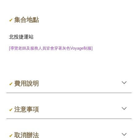
集合地點
✔
北投捷運站
[導覽老師及服務人員皆會穿著灰色Voyage制服]
費用說明
✔
注意事項
✔
取消辦法
✔