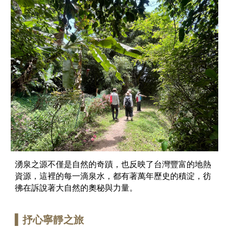
湧泉之源不僅是自然的奇蹟，也反映了台灣豐富的地熱
資源，這裡的每一滴泉水，都有著萬年歷史的積淀，彷
彿在訴說著大自然的奧秘與力量。
▍
抒心寧靜之旅