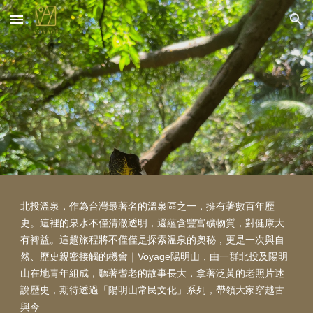
Skip to main content
Skip to navigation
北投溫泉，作為台灣最著名的溫泉區之一，擁有著數百年歷
史
。
這裡的泉水不僅清澈透明，還蘊含豐富礦物質，對健康大
有裨益
。這趟旅程將不僅僅是探索溫泉的奧秘，更是一次與自
｜
Voyage陽明山，由一群北投及陽明
然、歷史親密接觸的機會
山在地青年組成，聽著耆老的故事長大，拿著泛黃的老照片述
說歷史，期待透過「陽明山常民文化」系列，帶領大家穿越古
與今