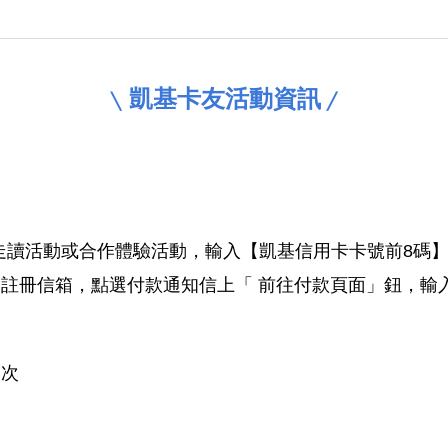
凱基卡友活動資訊
╲
╱
日走讀活動或合作體驗活動，輸入【凱基信用卡卡號前8碼】
冊信箱，點選付款通知信上「 前往付款頁面」鈕，輸入優惠
乙次