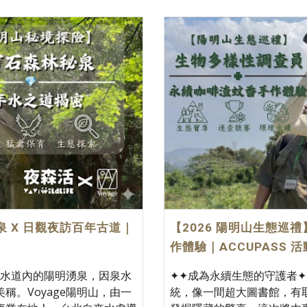
泉 X 日觀夜訪百年古道｜
【2026 陽明山生態巡禮
作體驗｜ACCUPASS 
山水道內的陽明湧泉，因泉水
✦✦成為永續生態的守護者✦
。Voyage陽明山，由一
統，像一間超大圖書館，有