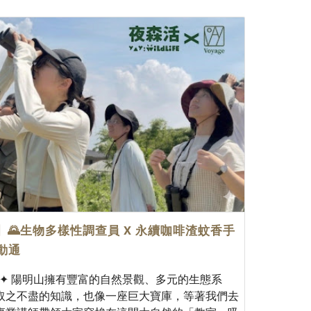
】🌄生物多樣性調查員 X 永續咖啡渣蚊香手
活動通
✦ 陽明山擁有豐富的自然景觀、多元的生態系
取之不盡的知識，也像一座巨大寶庫，等著我們去