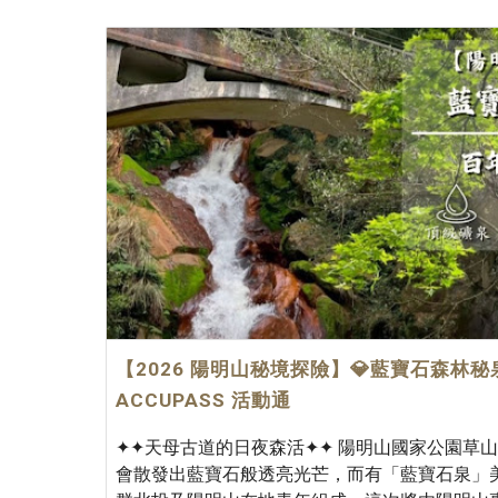
【2026 陽明山秘境探險】💎藍寶石森林秘
ACCUPASS 活動通
✦✦天母古道的日夜森活✦✦ 陽明山國家公園草
會散發出藍寶石般透亮光芒，而有「藍寶石泉」美稱