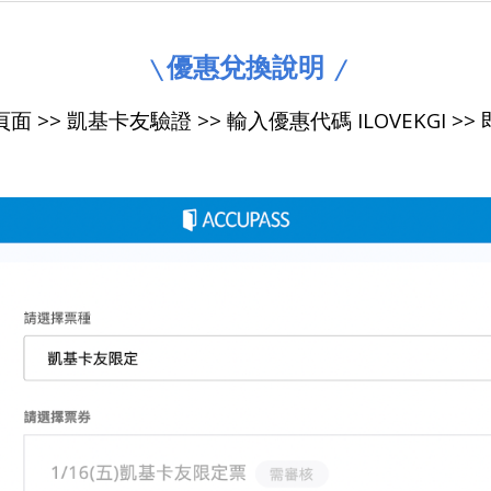
優惠兌換說明
╲
╱
 >> 凱基卡友驗證 >> 輸入優惠代碼 ILOVEKGI >