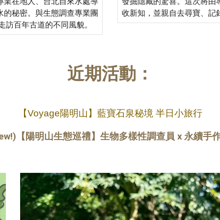
專業在地人、台北自來水處導
發掘隱藏的驚喜。這次將由
水的秘密。與生態調查專業團
收新知，並親自去尋寶、記
，走訪百年古道的不同風貌。
近期活動：
【Voyage陽明山】藍寶石泉秘境 半日小旅行
ew!)
【
陽明山生態巡禮
】
生物多樣性調查員 x 永續手