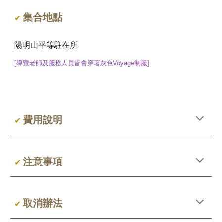
集合地點
✔
陽明山平等駐在所
[導覽老師及服務人員皆會穿著灰色Voyage制服]
費用說明
✔
注意事項
✔
取消辦法
✔