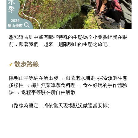
想知道古圳中藏有哪些特殊的生態嗎？小葉鼻蝠就在眼
前，跟著我們一起來一趟陽明山的生態之旅吧！
散步路線
✔
陽明山
平等駐在所
出發 → 跟著老水圳走~探索溪畔生態
多樣性 → 梅居無菜單蔬食料理 → 食在好玩的手作體驗
課
→ 返程平等駐在所自由解散
（路線為暫定，將依當天現場狀況做適當安排）