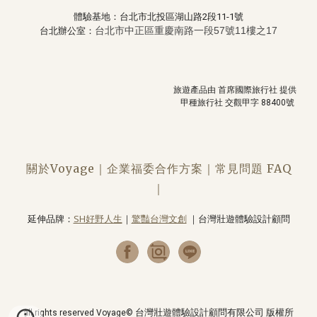
體驗基地：台北市北投區湖山路2段11-1號
台北市中正區重慶南路一段57號11樓之17
台北辦公室：
旅遊產品由
首席
國際旅行社 提供
甲種旅行社 交觀甲字
88400
號
關於
Voyage｜
企業福委合作方案
｜
常見問題 FAQ
｜
延伸品牌：
SH好野人生
｜
驚豔台灣文創
｜台灣壯遊體驗設計顧問
台灣壯遊體驗設計顧問有限公司
版權所
all rights reserved Voyage©️