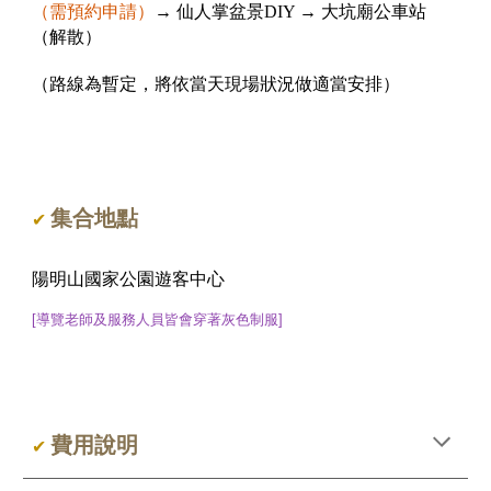
（需預約申請）
→ 仙人掌盆景DIY → 大坑廟公車站
（解散）
（路線為暫定，將依當天現場狀況做適當安排）
集合地點
✔
陽明山國家公園遊客中心
[導覽老師及服務人員皆會穿著
灰
色
制服
]
費用說明
✔