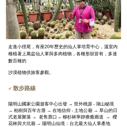
走進小徑尾，有座
20
年歷史的仙人掌培育中心，溫室內
種植著上萬盆仙人掌與多肉植物，各種形狀皆有，多達
數百種的
沙漠植物供旅客參觀。
散步路線
✔
陽明山國家公園遊客中心出發 → 世外桃源 - 湖山秘境
→ 柏樹與百年古厝 → 在地信仰 - 土地公廟 → 草山的日
式老屋聚落 → 老售票口→ 柳杉林寧靜療癒廊道 → 櫻
花林與大坑廟 → 陽明山仙境：台北最大仙人掌產地