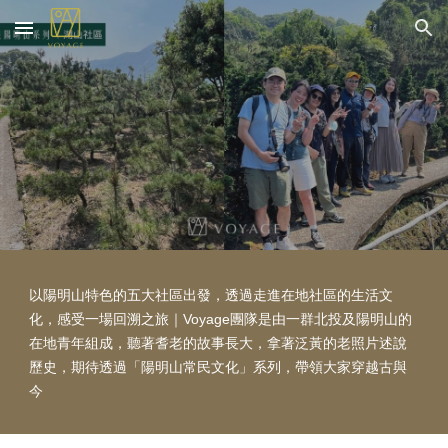
Skip to main content
Skip to navigation
以陽明山特色的五大社區出發，透過走進在地社區
的
生活文
化，感受一場回溯之旅｜Voyage團隊
是
由一群北投及陽明山的
在地青年組成，聽著耆老的故事長大，拿著泛黃的老照片述說
歷史，期待透過「陽明山常民文化」系列，帶領大家穿越古與
今