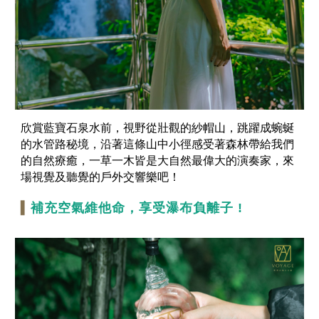
欣賞藍寶石泉水前，視野從壯觀的紗帽山，跳躍成蜿蜒
的水管路秘境，沿著這條山中小徑感受著森林帶給我們
的自然療癒，一草一木皆是大自然最偉大的演奏家，來
場視覺及聽覺的戶外交響樂吧！
▍
補充空氣維他命，享受瀑布負離子 !