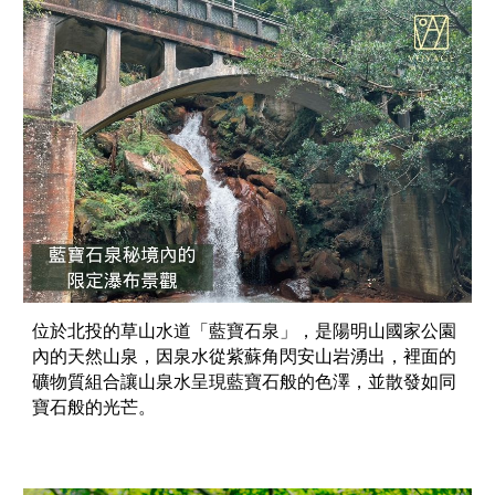
位於北投的草山水道「藍寶石泉」，是陽明山國家公園
內的天然山泉，因泉水從紫蘇角閃安山岩湧出，裡面的
礦物質組合讓山泉水呈現藍寶石般的色澤，並散發如同
寶石般的光芒。