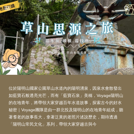
Skip to main content
Skip to navigation
位於陽明山國家公園草山水道內的陽明湧泉，因泉水會散發出
如藍寶石般透亮光芒，而有「藍寶石泉」美稱，
Voyage陽明山
的
在地青年，將帶領大家穿越百年水道故事，探索古今的好水
秘密
｜Voyage團隊是由一群北投及陽明山的在地青年組成，聽
著耆老的故事長大，拿著泛黃的老照片述說歷史，期待透過
「陽明山常民文化」系列，帶領大家穿越古與今