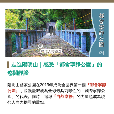
▍
走進陽明山｜感受「都會寧靜公園」的
悠閒靜謐
陽明山國家公園在2019年成為全世界第一個
『都會寧靜
公園』
，並讓臺灣成為全球最具前瞻性的「國際寧靜公
園」的代表。同時，追尋
『
自然寧靜
』
的力量也成為現
代人向內探尋的重點。