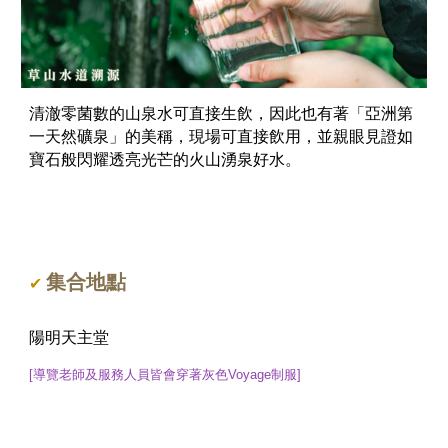
清澈零菌數的山泉水可直接生飲，因此也有著「亞洲第
一天然礦泉」的美稱，現場可直接飲用，並親眼見證如
寶石般閃耀透亮光芒的火山湧泉好水。
集合地點
✔
陽明天主堂
[導覽老師及服務人員皆會穿著
灰色Voyage制服
]