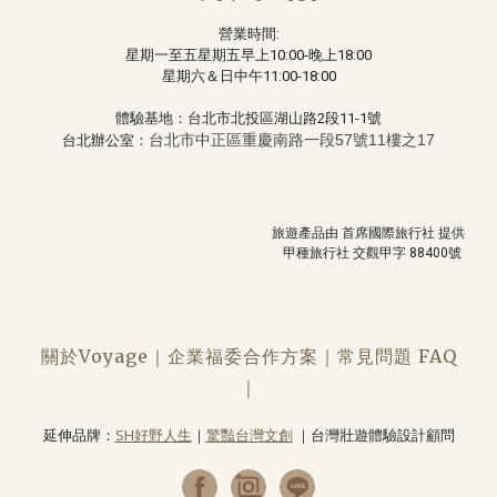
營業時間:
星期一至五星期五早上10:00-晚上18:00
星期六＆日中午11:00-18:00
體驗基地：台北市北投區湖山路2段11-1號
台北市中正區重慶南路一段57號11樓之17
台北辦公室：
旅遊產品由
首席
國際旅行社 提供
甲種旅行社 交觀甲字
88400
號
關於
Voyage｜
企業福委合作方案
｜
常見問題 FAQ
｜
延伸品牌：
SH好野人生
｜
驚豔台灣文創
｜台灣壯遊體驗設計顧問